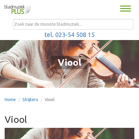
Toggle
naviga
MENU
tel. 023-54 508 15
Viool
Home
Strijkers
Viool
Viool