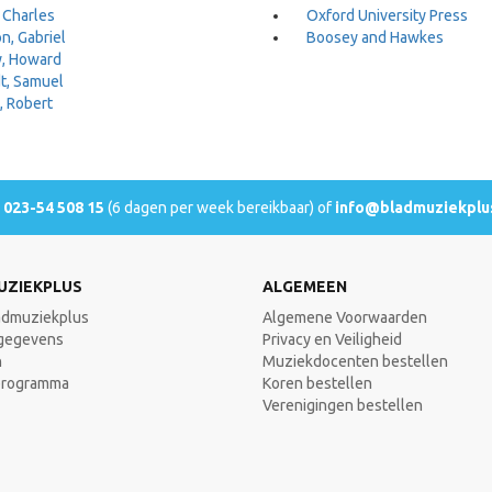
 Charles
Oxford University Press
n, Gabriel
Boosey and Hawkes
y, Howard
t, Samuel
, Robert
l
023-54 508 15
(6 dagen per week bereikbaar) of
info@bladmuziekplus
UZIEKPLUS
ALGEMEEN
admuziekplus
Algemene Voorwaarden
gegevens
Privacy en Veiligheid
n
Muziekdocenten bestellen
programma
Koren bestellen
Verenigingen bestellen