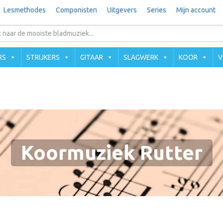
Lesmethodes
Componisten
Uitgevers
Series
Mijn account
RS
STRIJKERS
GITAAR
SLAGWERK
KOOR
V
Koormuziek Rutter