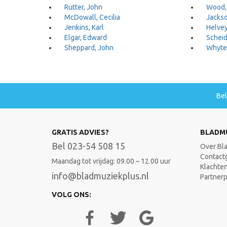
Rutter, John
Wood,
McDowall, Cecilia
Jackso
Jenkins, Karl
Helve
Elgar, Edward
Scheid
Sheppard, John
Whyte
Be
GRATIS ADVIES?
BLADM
Bel 023-54 508 15
Over Bl
Contact
Maandag tot vrijdag: 09.00 – 12.00 uur
Klachte
info@bladmuziekplus.nl
Partner
VOLG ONS: