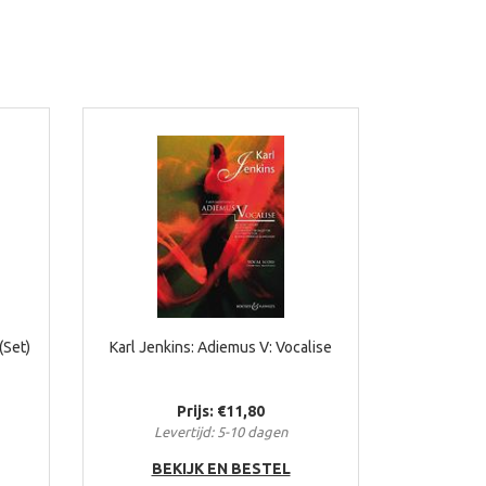
(Set)
Karl Jenkins: Adiemus V: Vocalise
Prijs: €11,80
Levertijd: 5-10 dagen
BEKIJK EN BESTEL