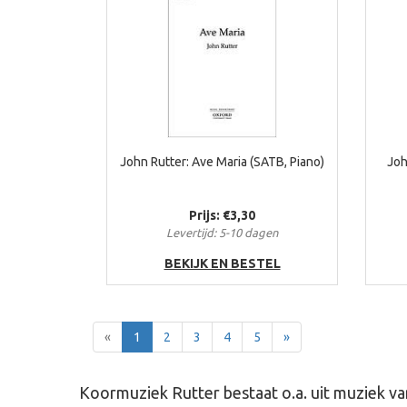
John Rutter: Ave Maria (SATB, Piano)
Joh
Prijs: €3,30
Levertijd: 5-10 dagen
BEKIJK EN BESTEL
Terug
Voor
«
1
2
3
4
5
»
Koormuziek Rutter bestaat o.a. uit muziek v