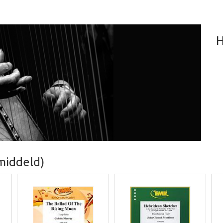
H
middeld)