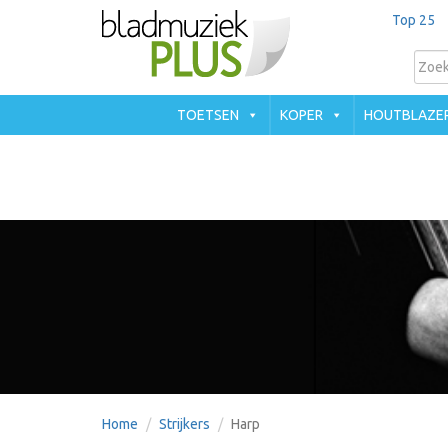
Top 25
TOETSEN
KOPER
HOUTBLAZE
Home
Strijkers
Harp