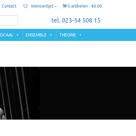
Contact
0 artikelen
€0.00
Wensenlijst –
tel. 023-54 508 15
OCAAL
ENSEMBLE
THEORIE