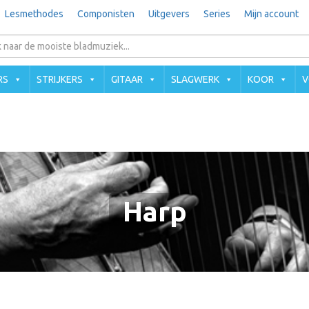
Lesmethodes
Componisten
Uitgevers
Series
Mijn account
RS
STRIJKERS
GITAAR
SLAGWERK
KOOR
V
Harp