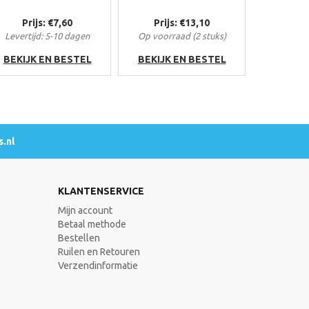
Prijs: €7,60
Prijs: €13,10
Levertijd: 5-10 dagen
Op voorraad (2 stuks)
BEKIJK EN BESTEL
BEKIJK EN BESTEL
.nl
KLANTENSERVICE
Mijn account
Betaal methode
Bestellen
Ruilen en Retouren
Verzendinformatie