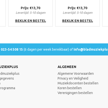
Prijs: €13,70
Prijs: €13,70
Levertijd: 5-10 dagen
Levertijd: 5-10 dagen
BEKIJK EN BESTEL
BEKIJK EN BESTEL
l
023-54 508 15
(6 dagen per week bereikbaar) of
info@bladmuziekplus
UZIEKPLUS
ALGEMEEN
admuziekplus
Algemene Voorwaarden
gegevens
Privacy en Veiligheid
n
Muziekdocenten bestellen
programma
Koren bestellen
Verenigingen bestellen