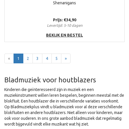
Shenanigans
Prijs: €34,90
Levertijd: 5-10 dagen
BEKIJK EN BESTEL
Terug
Voor
«
1
2
3
4
5
»
Bladmuziek voor houtblazers
Kinderen die geïnteresseerd zijn in muziek en een
muziekinstrument willen leren bespelen, beginnen meestal met de
blokfluit. Een houtblazer die in verschillende variaties voorkomt.
Op Bladmuziekplus vindt u bladmuziek voor al deze verschillende
blokfluiten en andere houtblazers. Niet alleen voor kinderen, maar
ook voor ouderen. In ons grote aanbod bladmuziek dat regelmatig
wordt bijgevuld vindt elke muzikant wat hij ziet.