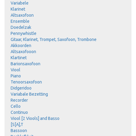
Variabele
Klarinet
Altsaxofoon
Ensemble
Doedelzak
Pennywhistle
Gitaar, Klarinet, Trompet, Saxofoon, Trombone
Akkoorden
Altsaxofooon
Klartinet
Barionsaxofoon
Viool
Piano
Tenoorsaxofoon
Didgeridoo
Variabale Bezetting
Recorder
Cello
Continuo
Viool [2 Viools] and Basso
[S[A],T
Bassoon