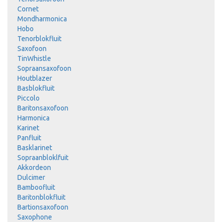
Cornet
Mondharmonica
Hobo
Tenorblokfluit
Saxofoon
TinWhistle
Sopraansaxofoon
Houtblazer
Basblokfluit
Piccolo
Baritonsaxofoon
Harmonica
Karinet
Panfluit
Basklarinet
Sopraanbloklfuit
Akkordeon
Dulcimer
Bamboofluit
Baritonblokfluit
Bartionsaxofoon
Saxophone