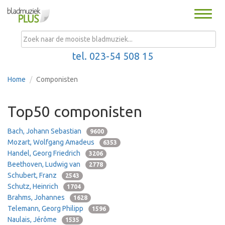
Toggle
naviga
MENU
tel. 023-54 508 15
Home
Componisten
Top50 componisten
Bach, Johann Sebastian
9600
Mozart, Wolfgang Amadeus
6353
Handel, Georg Friedrich
3206
Beethoven, Ludwig van
2778
Schubert, Franz
2543
Schutz, Heinrich
1704
Brahms, Johannes
1628
Telemann, Georg Philipp
1596
Naulais, Jérôme
1535