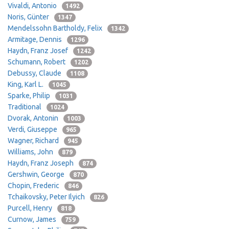
Vivaldi, Antonio
1492
Noris, Günter
1347
Mendelssohn Bartholdy, Felix
1342
Armitage, Dennis
1296
Haydn, Franz Josef
1242
Schumann, Robert
1202
Debussy, Claude
1108
King, Karl L.
1045
Sparke, Philip
1031
Traditional
1024
Dvorak, Antonin
1003
Verdi, Giuseppe
965
Wagner, Richard
945
Williams, John
879
Haydn, Franz Joseph
874
Gershwin, George
870
Chopin, Frederic
846
Tchaikovsky, Peter Ilyich
826
Purcell, Henry
818
Curnow, James
759