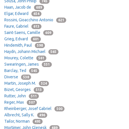
Sousa, John Philip
745
Haan, Jacob de
689
Elgar, Edward
654
Rossini, Gioacchino Antonio
621
Faure, Gabriel
613
Saint-Saens, Camille
609
Grieg, Edvard
601
Hindemith, Paul
598
Haydn, Johann Michael
565
Mourey, Colette
561
Swearingen, James
551
Barclay, Ted
545
Diverse
538
Martin, Joseph M.
524
Bizet, Georges
513
Rutter, John
511
Reger, Max
507
Rheinberger, Josef Gabriel
500
Albrecht, Sally K.
496
Tailor, Norman
495
Mortimer, John Glenesk
489