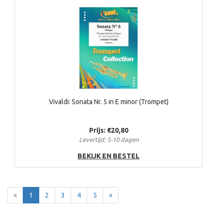
Vivaldi: Sonata Nr. 5 in E minor (Trompet)
Prijs: €20,80
Levertijd: 5-10 dagen
BEKIJK EN BESTEL
Terug
Voor
«
1
2
3
4
5
»