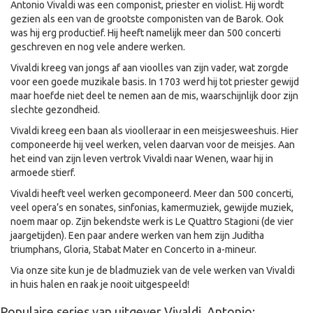
Antonio Vivaldi was een componist, priester en violist. Hij wordt
gezien als een van de grootste componisten van de Barok. Ook
was hij erg productief. Hij heeft namelijk meer dan 500 concerti
geschreven en nog vele andere werken.
Vivaldi kreeg van jongs af aan vioolles van zijn vader, wat zorgde
voor een goede muzikale basis. In 1703 werd hij tot priester gewijd
maar hoefde niet deel te nemen aan de mis, waarschijnlijk door zijn
slechte gezondheid.
Vivaldi kreeg een baan als vioolleraar in een meisjesweeshuis. Hier
componeerde hij veel werken, velen daarvan voor de meisjes. Aan
het eind van zijn leven vertrok Vivaldi naar Wenen, waar hij in
armoede stierf.
Vivaldi heeft veel werken gecomponeerd. Meer dan 500 concerti,
veel opera’s en sonates, sinfonias, kamermuziek, gewijde muziek,
noem maar op. Zijn bekendste werk is Le Quattro Stagioni (de vier
jaargetijden). Een paar andere werken van hem zijn Juditha
triumphans, Gloria, Stabat Mater en Concerto in a-mineur.
Via onze site kun je de bladmuziek van de vele werken van Vivaldi
in huis halen en raak je nooit uitgespeeld!
Populaire series van uitgever Vivaldi, Antonio: