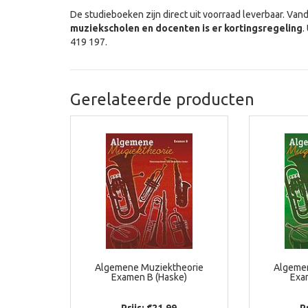
De studieboeken zijn direct uit voorraad leverbaar. Van
muziekscholen en docenten is er kortingsregeling
.
419 197.
Gerelateerde producten
Algemene Muziektheorie
Algeme
Examen B (Haske)
Exa
Prijs: €21,99
P