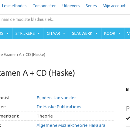
Lesmethodes
Componisten
Uitgevers
Series
Mijn account
RS
STRIJKERS
GITAAR
SLAGWERK
KOOR
V
e Examen A + CD (Haske)
amen A + CD (Haske)
In
nist:
Eijnden, Jan van der
er:
De Haske Publications
P
ment(en):
Theorie
:
Algemene Muziektheorie HaFaBra