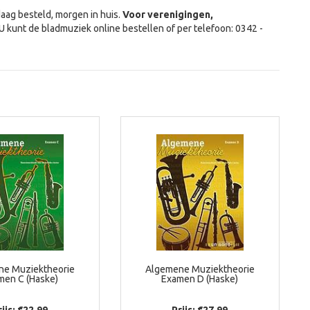
daag besteld, morgen in huis.
Voor verenigingen,
 U kunt de bladmuziek online bestellen of per telefoon: 0342 -
ne Muziektheorie
Algemene Muziektheorie
men C (Haske)
Examen D (Haske)
rijs: €22,99
Prijs: €27,99