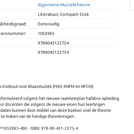
Algemene Muziektheorie
Literatuur, Compact-Disk
jkheidsgraad:
Eenvoudig
versnummer:
1053965
9789043123754
9789043123754
ds Instituut voor Blaasmuziek (FKM, KNFM en NFCM).
eformuleerd volgens het nieuwe raamleerplan hafabra-opleiding.
oor docenten die volgens de nieuwe eisen hun leerlingen
idaten kunnen door middel van deze boeken snel de theorie
k te maken van de handige theorievragen.
DHP1053965-400 - ISBN: 978-90-431-2375-4