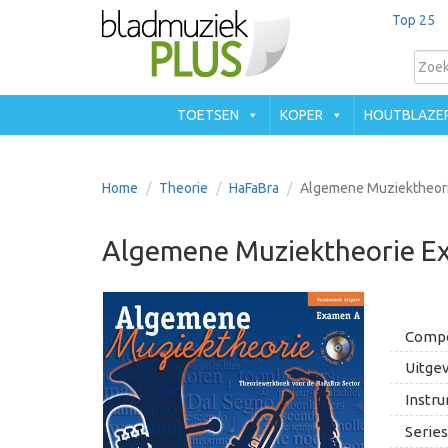
Top 25
TOETSEN
KOPER
HOUTBLAZE
Home
Theorie
HaFaBra
Algemene Muziektheori
Algemene Muziektheorie Ex
Compo
Uitgev
Instru
Series