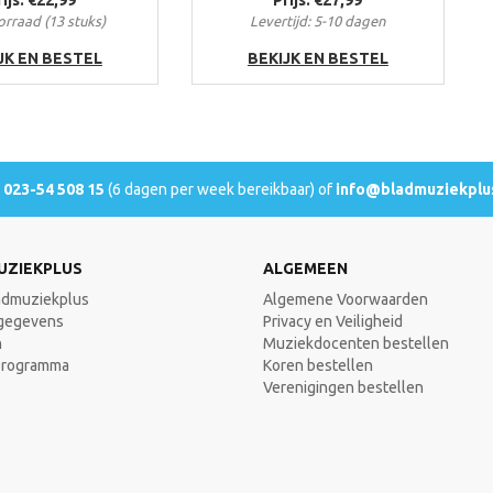
rraad (13 stuks)
Levertijd: 5-10 dagen
JK EN BESTEL
BEKIJK EN BESTEL
l
023-54 508 15
(6 dagen per week bereikbaar) of
info@bladmuziekplus
UZIEKPLUS
ALGEMEEN
admuziekplus
Algemene Voorwaarden
gegevens
Privacy en Veiligheid
n
Muziekdocenten bestellen
programma
Koren bestellen
Verenigingen bestellen