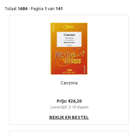
Totaal
1684
- Pagina
1
van
141
Canzona
Prijs: €26,20
Levertijd: 5-10 dagen
BEKIJK EN BESTEL