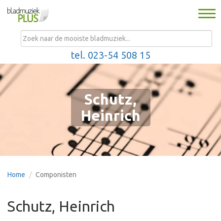
Togg
navi
MENU
tel. 023-54 508 15
Schutz,
Heinrich
Home
Componisten
Schutz, Heinrich