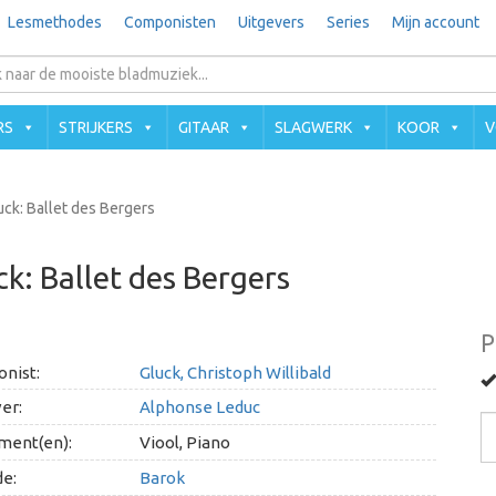
Lesmethodes
Componisten
Uitgevers
Series
Mijn account
RS
STRIJKERS
GITAAR
SLAGWERK
KOOR
V
uck: Ballet des Bergers
ck: Ballet des Bergers
P
nist:
Gluck, Christoph Willibald
er:
Alphonse Leduc
ment(en):
Viool, Piano
e:
Barok