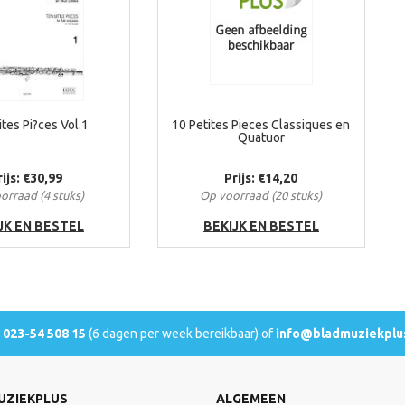
ites Pi?ces Vol.1
10 Petites Pieces Classiques en
Quatuor
rijs: €30,99
Prijs: €14,20
orraad (4 stuks)
Op voorraad (20 stuks)
JK EN BESTEL
BEKIJK EN BESTEL
l
023-54 508 15
(6 dagen per week bereikbaar) of
info@bladmuziekplus
UZIEKPLUS
ALGEMEEN