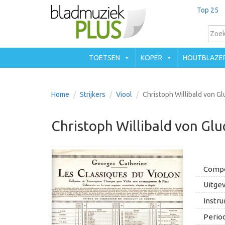
Top 25
TOETSEN
KOPER
HOUTBLAZE
Home
Strijkers
Viool
Christoph Willibald von Gl
Christoph Willibald von Glu
Compo
Uitgev
Instru
Period