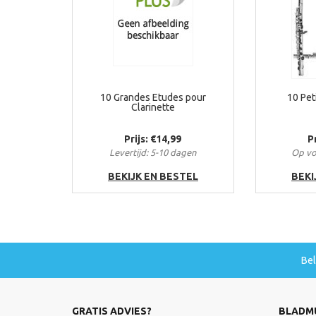
10 Grandes Etudes pour
10 Pet
Clarinette
Prijs: €14,99
P
Levertijd: 5-10 dagen
Op vo
BEKIJK EN BESTEL
BEKI
Be
GRATIS ADVIES?
BLADM