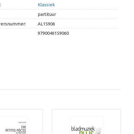
:
Klassiek
partituur
versnummer:
AL15906
9790046159060