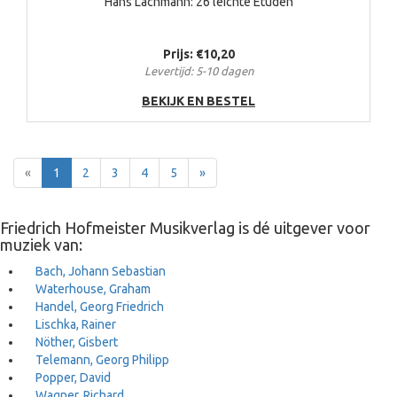
Hans Lachmann: 26 leichte Etüden
Prijs: €10,20
Levertijd: 5-10 dagen
BEKIJK EN BESTEL
Terug
Voor
«
1
2
3
4
5
»
Friedrich Hofmeister Musikverlag is dé uitgever voor
muziek van:
Bach, Johann Sebastian
Waterhouse, Graham
Handel, Georg Friedrich
Lischka, Rainer
Nöther, Gisbert
Telemann, Georg Philipp
Popper, David
Wagner, Richard