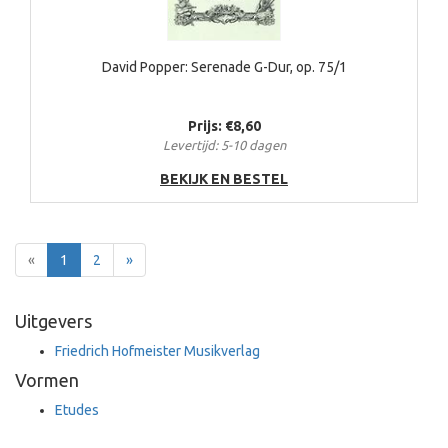
David Popper: Serenade G-Dur, op. 75/1
Prijs: €8,60
Levertijd: 5-10 dagen
BEKIJK EN BESTEL
Terug
Voor
«
1
2
»
Uitgevers
Friedrich Hofmeister Musikverlag
Vormen
Etudes