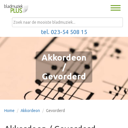
Toggle
naviga
MENU
tel. 023-54 508 15
Akkordeon
/
Gevorderd
Home
Akkordeon
Gevorderd