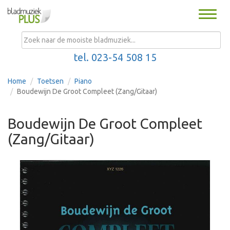
Toggle
naviga
MENU
tel. 023-54 508 15
Home
Toetsen
Piano
Boudewijn De Groot Compleet (Zang/Gitaar)
Boudewijn De Groot Compleet
(Zang/Gitaar)