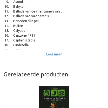
Avond
Babylon
Ballade van de vriendinnen van...
Ballade van wat beter is
Beneden alle peil
Buiten
Calypso
Canzone 4711
Captain's table
Cinderella
Code
Lees meer
De dagen zijn geteld
De drie mandarijnen
De Engel is gekomen
De grijze dame
Gerelateerde producten
De kleine schoorsteenveger
De laatste vrouw
De morgen
De nachtwacht
De Nederlandse Held
De reiziger
De roos
De rover