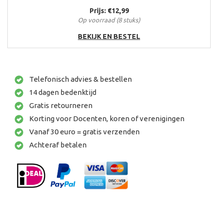
Of niet soms
Prijs: €12,99
Onderweg
Op voorraad (8 stuks)
Parijs, Berlijn, Madrid
Pastorale
BEKIJK EN BESTEL
Picknick
Rechts links verkeerd
Refrein voor...
Rondeel
Telefonisch advies & bestellen
Seksuele voorlichting
Strand
14 dagen bedenktijd
Tante Julia
Gratis retourneren
Tegenland
Telkens weer
Korting voor Docenten, koren of verenigingen
Terug van weggeweest
Vanaf 30 euro = gratis verzenden
Testament
Achteraf betalen
Travestie
Verdronken vlinder
Vertek
Vlucht in de werkelijkheid
Voor de overlevenden
Vreemde geluiden
Vrienden van vroeger
Vrijgezel