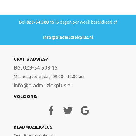
Vrolijke violen
Waar ik woon
Wat geweest is, is geweest
Bel
023-54 508 15
(6 dagen per week bereikbaar) of
Waterdrager
Wegen
Welterusten meneer de president
info@bladmuziekplus.nl
Wie ik ben
Wie kan me nog vertellen
Woningnood
GRATIS ADVIES?
Ze zijn niet meer als toen
Zolang ik niet beweeg
Bel 023-54 508 15
Zonder jou
Maandag tot vrijdag: 09.00 – 12.00 uur
Zonder vrienden kan ik niet
Zuster Ursula
info@bladmuziekplus.nl
De een wil de ander
VOLG ONS:
BLADMUZIEKPLUS
Over Bladmuziekplus