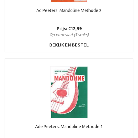
Ik zal je iets vertellen
Jan Klaassen de trompetter
Ad Peeters: Mandoline Methode 2
Jimmy
Keerzijden
Ken je dat land?
Prijs: €12,99
Kijken hoe het morgen wordt
Op voorraad (5 stuks)
Kinderballade
BEKIJK EN BESTEL
Kindermeidslied
Kindertijd
Laat het water open
Leonardo
Lied voor een kind dat bang is...
Maalstroom
Malle Babbe
Marijke
Meester Prikkebeen
Megaton
Mensen om me heen
Moeder
Naast jou
Nachtschade
Ade Peeters: Mandoline Methode 1
Nooit meer terug