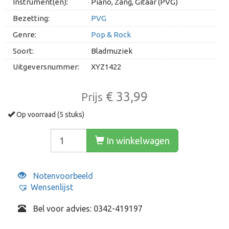
Instrument(en):
Piano, Zang, Gitaar (PVG)
Bezetting:
PVG
Genre:
Pop & Rock
Soort:
Bladmuziek
Uitgeversnummer:
XYZ1422
€ 33,99
Prijs
Op voorraad (5 stuks)
In winkelwagen
Notenvoorbeeld
Wensenlijst
Bel voor advies: 0342-419197