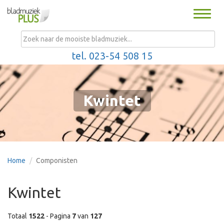
Toggle
naviga
MENU
tel. 023-54 508 15
Kwintet
Home
Componisten
Kwintet
Totaal
1522
- Pagina
7
van
127