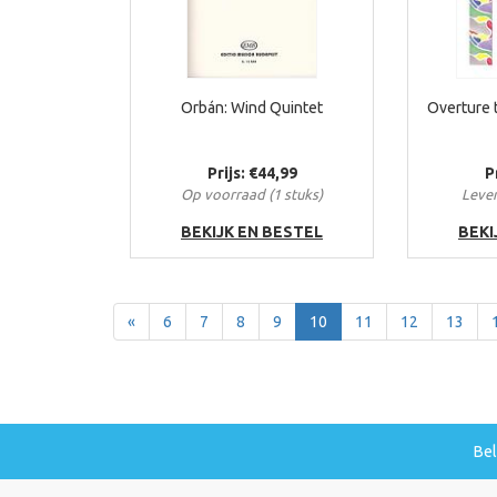
Orbán: Wind Quintet
Overture 
Prijs: €44,99
P
Op voorraad (1 stuks)
Lever
BEKIJK EN BESTEL
BEKI
Terug
«
6
7
8
9
10
11
12
13
Be