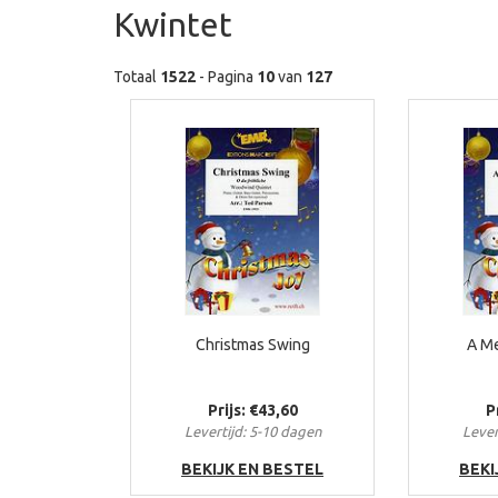
Kwintet
Totaal
1522
- Pagina
10
van
127
Christmas Swing
A Me
Prijs: €43,60
P
Levertijd: 5-10 dagen
Lever
BEKIJK EN BESTEL
BEKI