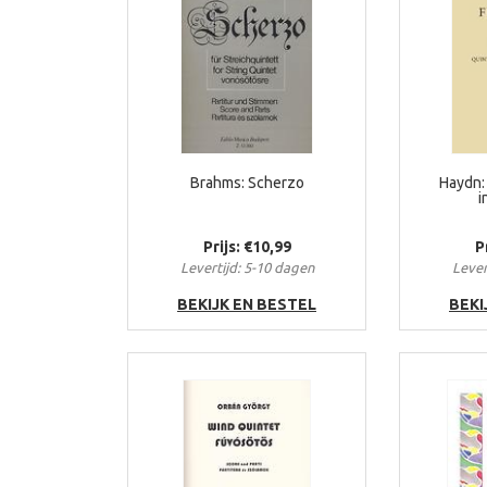
Brahms: Scherzo
Haydn:
i
Prijs: €10,99
P
Levertijd: 5-10 dagen
Lever
BEKIJK EN BESTEL
BEKI