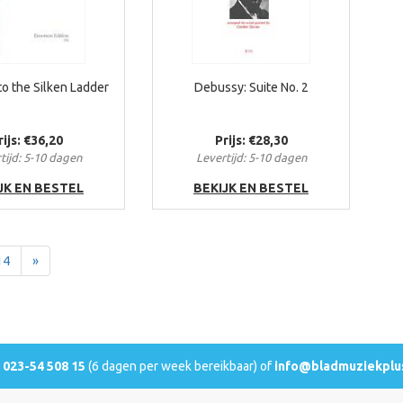
to the Silken Ladder
Debussy: Suite No. 2
rijs: €36,20
Prijs: €28,30
tijd: 5-10 dagen
Levertijd: 5-10 dagen
JK EN BESTEL
BEKIJK EN BESTEL
Voor
14
»
l
023-54 508 15
(6 dagen per week bereikbaar) of
info@bladmuziekplus