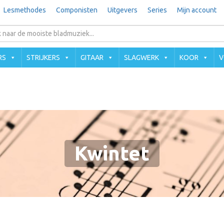
Lesmethodes
Componisten
Uitgevers
Series
Mijn account
RS
STRIJKERS
GITAAR
SLAGWERK
KOOR
V
Kwintet