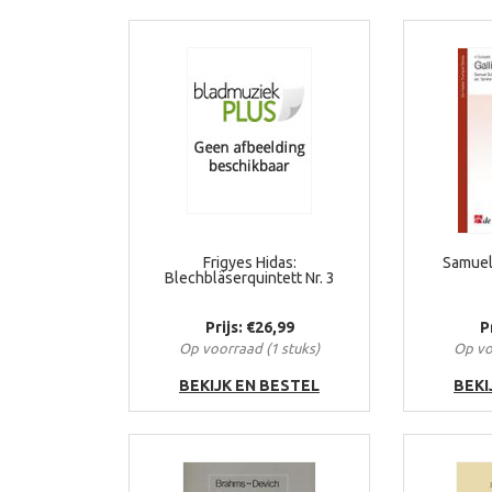
Frigyes Hidas:
Samuel 
Blechbläserquintett Nr. 3
Prijs: €26,99
P
Op voorraad (1 stuks)
Op vo
BEKIJK EN BESTEL
BEKI