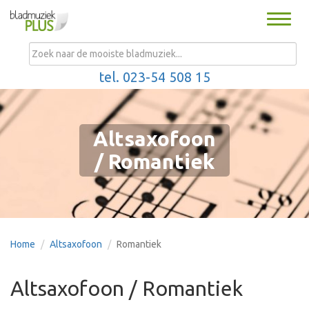
Toggle
naviga
MENU
tel. 023-54 508 15
Altsaxofoon
/ Romantiek
Home
Altsaxofoon
Romantiek
Altsaxofoon / Romantiek