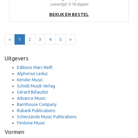
Levertijd: 5-10 dagen
BEKIJK EN BESTEL
Terug
Voor
«
1
2
3
4
5
»
Uitgevers
Editions Marc Reift
Alphonse Leduc
Kendor Music
Schott Musik Verlag
Gérard Billaudot
Advance Music
Barnhouse Company
Rubank Publications
Scherzando Music Publications
Fentone Music
Vormen