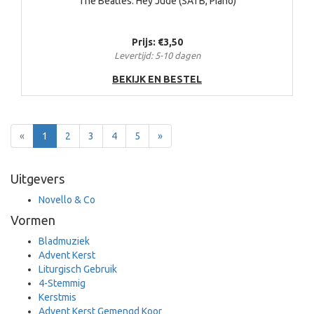
The Beatles: Hey Jude (SATB, Piano)
Prijs: €3,50
Levertijd: 5-10 dagen
BEKIJK EN BESTEL
Terug
Voor
«
1
2
3
4
5
»
Uitgevers
Novello & Co
Vormen
Bladmuziek
Advent Kerst
Liturgisch Gebruik
4-Stemmig
Kerstmis
Advent Kerst Gemengd Koor