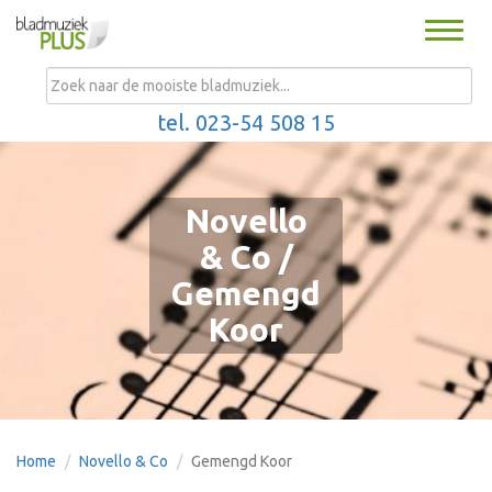
Toggle
naviga
MENU
tel. 023-54 508 15
Novello
& Co /
Gemengd
Koor
Home
Novello & Co
Gemengd Koor