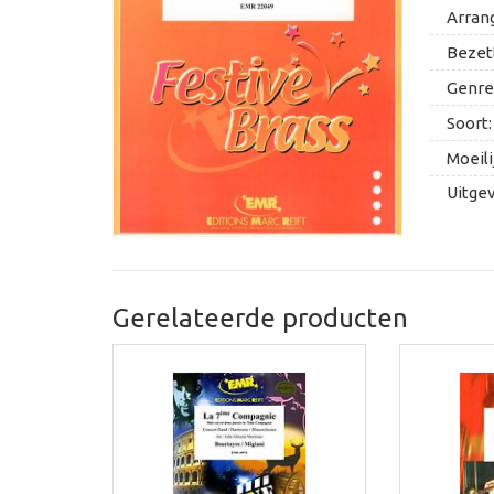
Arran
Bezett
Genre
Soort:
Moeili
Uitge
Gerelateerde producten