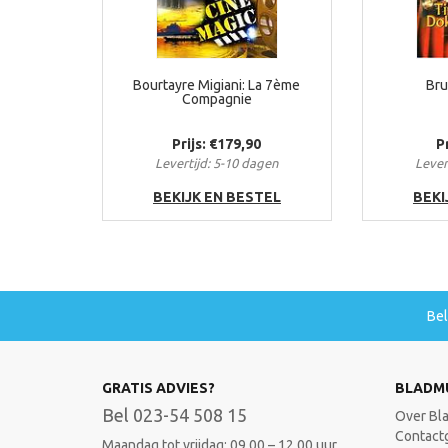
Bourtayre Migiani: La 7ème
Bru
Compagnie
Prijs: €179,90
P
Levertijd: 5-10 dagen
Lever
BEKIJK EN BESTEL
BEKI
Be
GRATIS ADVIES?
BLADM
Bel 023-54 508 15
Over Bl
Contact
Maandag tot vrijdag: 09.00 – 12.00 uur