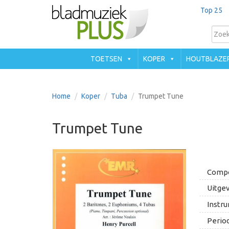
Top 25
TOETSEN
KOPER
HOUTBLAZE
Home
Koper
Tuba
Trumpet Tune
Trumpet Tune
Compo
Uitgev
Instru
Period