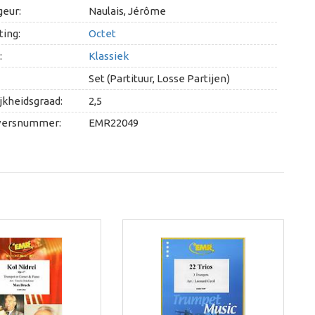
geur:
Naulais, Jérôme
ing:
Octet
:
Klassiek
Set (Partituur, Losse Partijen)
jkheidsgraad:
2,5
versnummer:
EMR22049