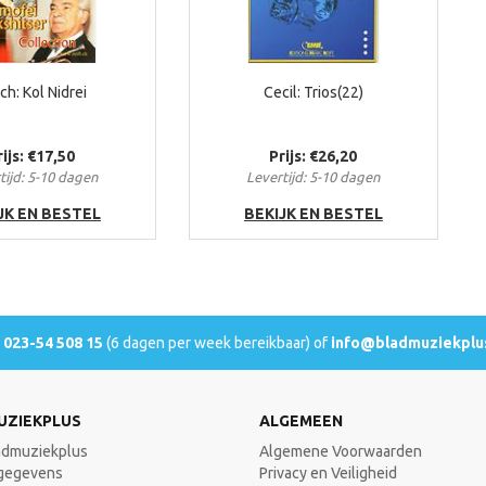
ch: Kol Nidrei
Cecil: Trios(22)
rijs: €17,50
Prijs: €26,20
tijd: 5-10 dagen
Levertijd: 5-10 dagen
JK EN BESTEL
BEKIJK EN BESTEL
l
023-54 508 15
(6 dagen per week bereikbaar) of
info@bladmuziekplus
UZIEKPLUS
ALGEMEEN
admuziekplus
Algemene Voorwaarden
gegevens
Privacy en Veiligheid