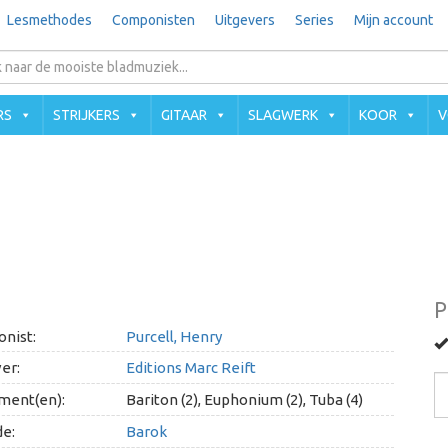
Lesmethodes
Componisten
Uitgevers
Series
Mijn account
RS
STRIJKERS
GITAAR
SLAGWERK
KOOR
V
P
nist:
Purcell, Henry
er:
Editions Marc Reift
ment(en):
Bariton (2), Euphonium (2), Tuba (4)
e:
Barok