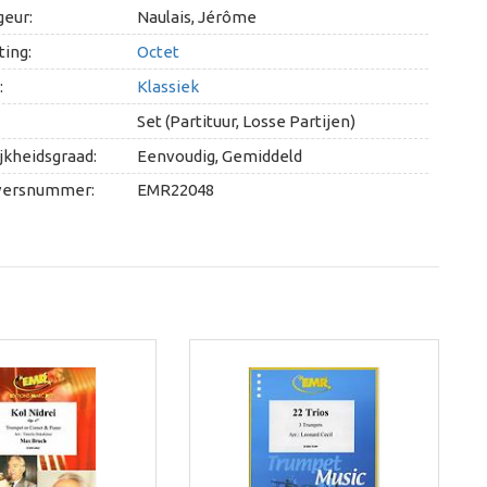
geur:
Naulais, Jérôme
ing:
Octet
:
Klassiek
Set (Partituur, Losse Partijen)
jkheidsgraad:
Eenvoudig, Gemiddeld
versnummer:
EMR22048