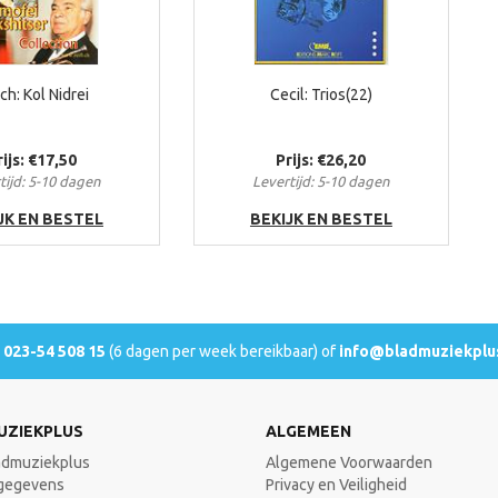
ch: Kol Nidrei
Cecil: Trios(22)
rijs: €17,50
Prijs: €26,20
tijd: 5-10 dagen
Levertijd: 5-10 dagen
JK EN BESTEL
BEKIJK EN BESTEL
l
023-54 508 15
(6 dagen per week bereikbaar) of
info@bladmuziekplus
UZIEKPLUS
ALGEMEEN
admuziekplus
Algemene Voorwaarden
gegevens
Privacy en Veiligheid