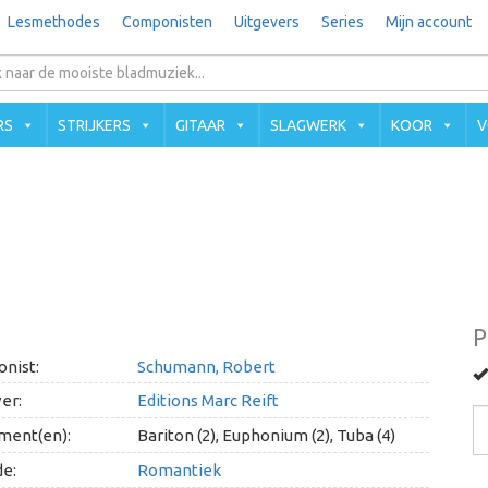
Lesmethodes
Componisten
Uitgevers
Series
Mijn account
RS
STRIJKERS
GITAAR
SLAGWERK
KOOR
V
P
nist:
Schumann, Robert
er:
Editions Marc Reift
ment(en):
Bariton (2), Euphonium (2), Tuba (4)
e:
Romantiek