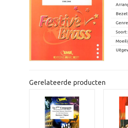
Arran
Bezett
Genre
Soort:
Moeili
Uitge
Gerelateerde producten