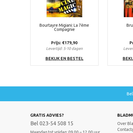
Bourtayre Migiani: La 7ème
Bru
Compagnie
Prijs: €179,90
P
Levertijd: 5-10 dagen
Lever
BEKIJK EN BESTEL
BEKI
Be
GRATIS ADVIES?
BLADM
Bel 023-54 508 15
Over Bl
Contact
Maandag tot vrijdag: 09.00 – 12.00 uur