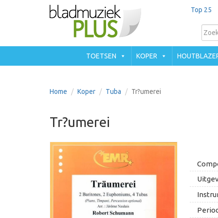
Top 25
TOETSEN
KOPER
HOUTBLAZE
Home
Koper
Tuba
Tr?umerei
Tr?umerei
Compo
Uitgev
Instru
Period