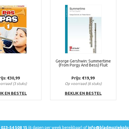
George Gershwin: Summertime
(From Porgy And Bess) Fluit
rijs: €30,99
Prijs: €19,99
orraad (3 stuks)
Op voorraad (6 stuks)
JK EN BESTEL
BEKIJK EN BESTEL
l
023-54 508 15
(6 dagen per week bereikbaar) of
info@bladmuziekplus