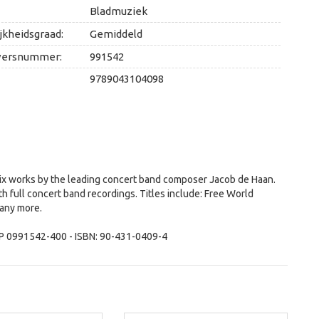
Bladmuziek
jkheidsgraad:
Gemiddeld
versnummer:
991542
9789043104098
 six works by the leading concert band composer Jacob de Haan.
h full concert band recordings. Titles include: Free World
any more.
HP 0991542-400 - ISBN: 90-431-0409-4