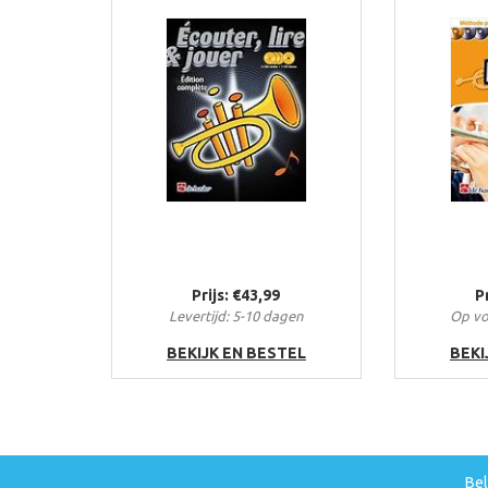
Prijs: €43,99
P
Levertijd: 5-10 dagen
Op vo
BEKIJK EN BESTEL
BEKI
Be