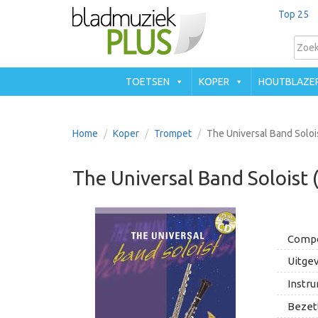
Top 25
TOETSEN
KOPER
HOUTBLAZE
Home
Koper
Trompet
The Universal Band Soloi
The Universal Band Soloist
Compo
Uitgev
Instru
Bezett