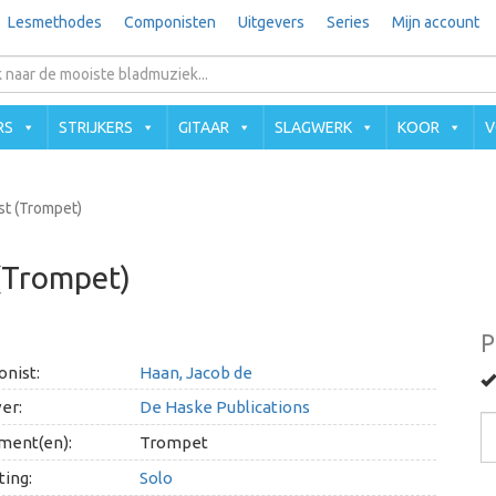
Lesmethodes
Componisten
Uitgevers
Series
Mijn account
RS
STRIJKERS
GITAAR
SLAGWERK
KOOR
V
st (Trompet)
 (Trompet)
P
nist:
Haan, Jacob de
er:
De Haske Publications
ment(en):
Trompet
ing:
Solo