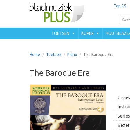
Top 25
TOETSEN
KOPER
HOUTBLAZE
Home
Toetsen
Piano
The Baroque Era
The Baroque Era
Uitgev
Instru
Series
Bezett