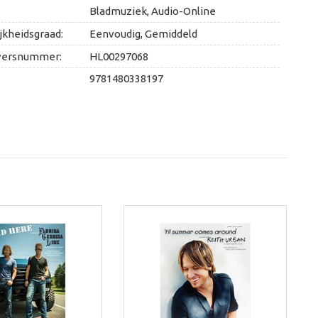
Bladmuziek, Audio-Online
jkheidsgraad:
Eenvoudig, Gemiddeld
versnummer:
HL00297068
9781480338197