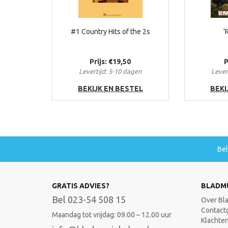
#1 Country Hits of the 2s
'
Prijs: €19,50
P
Levertijd: 5-10 dagen
Lever
BEKIJK EN BESTEL
BEKI
Be
GRATIS ADVIES?
BLADM
Bel 023-54 508 15
Over Bl
Contact
Maandag tot vrijdag: 09.00 – 12.00 uur
Klachte