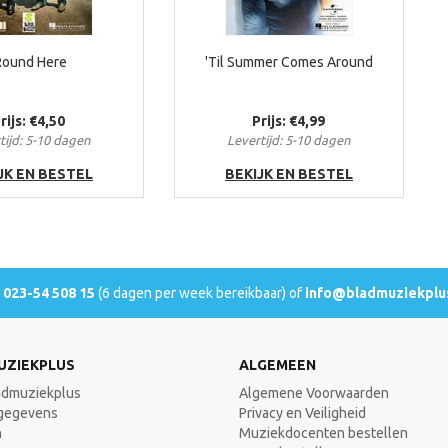
Round Here
'Til Summer Comes Around
rijs: €4,50
Prijs: €4,99
tijd: 5-10 dagen
Levertijd: 5-10 dagen
JK EN BESTEL
BEKIJK EN BESTEL
l
023-54 508 15
(6 dagen per week bereikbaar) of
info@bladmuziekplus
UZIEKPLUS
ALGEMEEN
admuziekplus
Algemene Voorwaarden
gegevens
Privacy en Veiligheid
n
Muziekdocenten bestellen