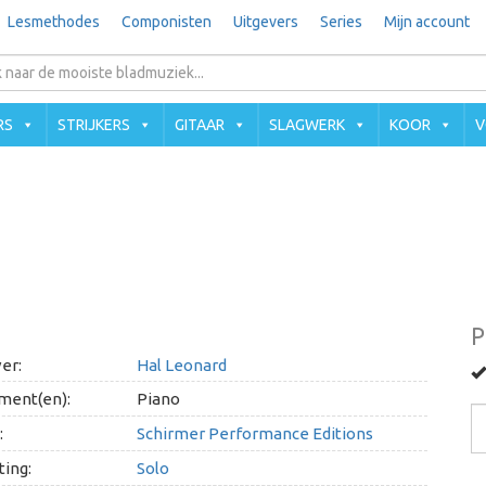
Lesmethodes
Componisten
Uitgevers
Series
Mijn account
RS
STRIJKERS
GITAAR
SLAGWERK
KOOR
V
P
er:
Hal Leonard
ment(en):
Piano
:
Schirmer Performance Editions
ing:
Solo