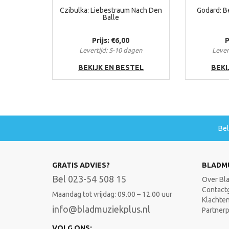
Czibulka: Liebestraum Nach Den
Godard: B
Balle
Prijs: €6,00
P
Levertijd: 5-10 dagen
Lever
BEKIJK EN BESTEL
BEKI
Be
GRATIS ADVIES?
BLADM
Bel 023-54 508 15
Over Bl
Contact
Maandag tot vrijdag: 09.00 – 12.00 uur
Klachte
info@bladmuziekplus.nl
Partner
VOLG ONS: