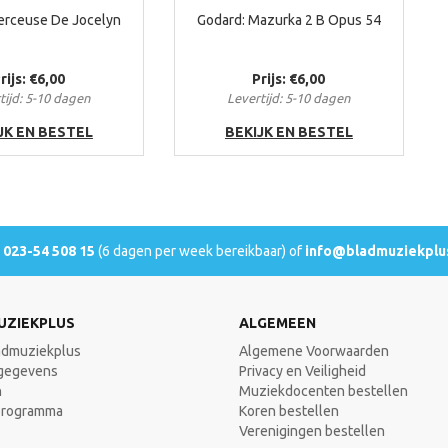
erceuse De Jocelyn
Godard: Mazurka 2 B Opus 54
rijs: €6,00
Prijs: €6,00
tijd: 5-10 dagen
Levertijd: 5-10 dagen
JK EN BESTEL
BEKIJK EN BESTEL
l
023-54 508 15
(6 dagen per week bereikbaar) of
info@bladmuziekplus
UZIEKPLUS
ALGEMEEN
admuziekplus
Algemene Voorwaarden
gegevens
Privacy en Veiligheid
n
Muziekdocenten bestellen
programma
Koren bestellen
Verenigingen bestellen