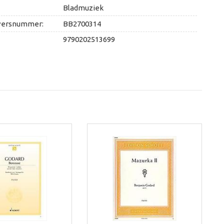
Bladmuziek
versnummer:
BB2700314
9790202513699