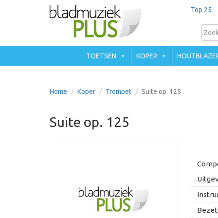
Top 25
TOETSEN
KOPER
HOUTBLAZE
Home
Koper
Trompet
Suite op. 125
Suite op. 125
Compo
Uitgev
Instru
Bezett