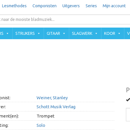
Lesmethodes
Componisten
Uitgevers
Series
Mijn account
RS
STRIJKERS
GITAAR
SLAGWERK
KOOR
V
P
nist:
Weiner, Stanley
er:
Schott Musik Verlag
ment(en):
Trompet
ing:
Solo