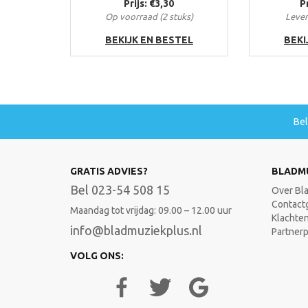
Prijs: €3,30
P
Op voorraad (2 stuks)
Lever
BEKIJK EN BESTEL
BEKI
Be
GRATIS ADVIES?
BLADM
Bel 023-54 508 15
Over Bl
Contact
Maandag tot vrijdag: 09.00 – 12.00 uur
Klachte
info@bladmuziekplus.nl
Partner
VOLG ONS: