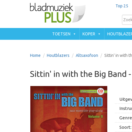
Top 25
TOETSEN
KOPER
HOUTBLAZE
Home
Houtblazers
Altsaxofoon
Sittin' in with
Sittin' in with the Big Band
Uitgev
Instru
Genre
Soort: