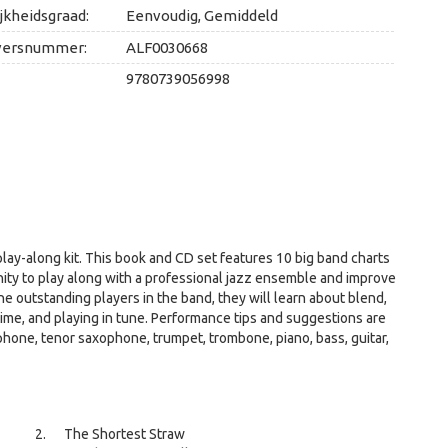
jkheidsgraad:
Eenvoudig, Gemiddeld
versnummer:
ALF0030668
9780739056998
un play-along kit. This book and CD set features 10 big band charts
unity to play along with a professional jazz ensemble and improve
he outstanding players in the band, they will learn about blend,
 time, and playing in tune. Performance tips and suggestions are
phone, tenor saxophone, trumpet, trombone, piano, bass, guitar,
The Shortest Straw