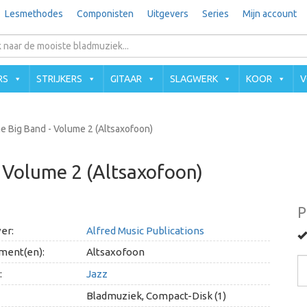
Lesmethodes
Componisten
Uitgevers
Series
Mijn account
RS
STRIJKERS
GITAAR
SLAGWERK
KOOR
V
 the Big Band - Volume 2 (Altsaxofoon)
 - Volume 2 (Altsaxofoon)
P
er:
Alfred Music Publications
ment(en):
Altsaxofoon
:
Jazz
Bladmuziek, Compact-Disk (1)