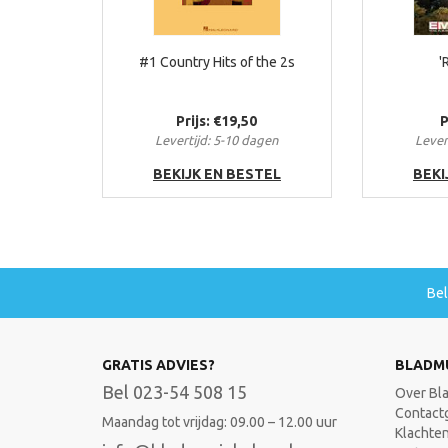
#1 Country Hits of the 2s
'
Prijs: €19,50
P
Levertijd: 5-10 dagen
Lever
BEKIJK EN BESTEL
BEKI
Be
GRATIS ADVIES?
BLADM
Bel 023-54 508 15
Over Bl
Contact
Maandag tot vrijdag: 09.00 – 12.00 uur
Klachte