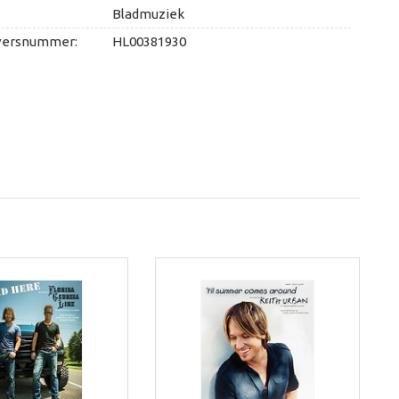
Bladmuziek
versnummer:
HL00381930