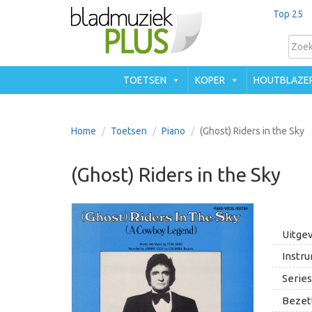
Top 25
TOETSEN
KOPER
HOUTBLAZE
Home
Toetsen
Piano
(Ghost) Riders in the Sky
(Ghost) Riders in the Sky
Uitgev
Instru
Series
Bezett