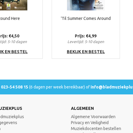
Round Here
'Til Summer Comes Around
rijs: €4,50
Prijs: €4,99
tijd: 5-10 dagen
Levertijd: 5-10 dagen
JK EN BESTEL
BEKIJK EN BESTEL
l
023-54 508 15
(6 dagen per week bereikbaar) of
info@bladmuziekplus
UZIEKPLUS
ALGEMEEN
admuziekplus
Algemene Voorwaarden
gegevens
Privacy en Veiligheid
n
Muziekdocenten bestellen