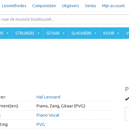
Lesmethodes
Componisten
Uitgevers
Series
Mijn account
RS
STRIJKERS
GITAAR
SLAGWERK
KOOR
V
P
er:
Hal Leonard
ment(en):
Piano, Zang, Gitaar (PVG)
:
Piano Vocal
ing:
PVG