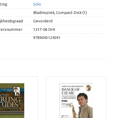
ing:
Solo
Bladmuziek, Compact-Disk (1)
jkheidsgraad:
Gevorderd
versnummer:
1337-06 DHI
9789043124591