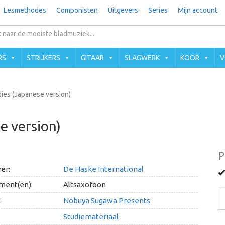
Lesmethodes
Componisten
Uitgevers
Series
Mijn account
RS
STRIJKERS
GITAAR
SLAGWERK
KOOR
V
dies (Japanese version)
e version)
P
er:
De Haske International
ment(en):
Altsaxofoon
:
Nobuya Sugawa Presents
Studiemateriaal