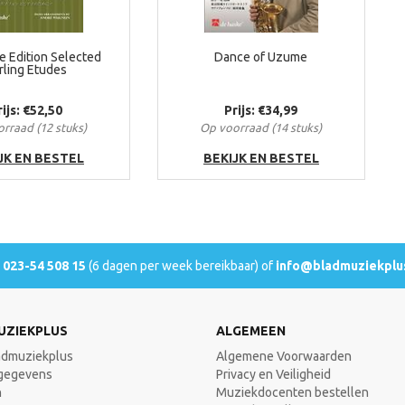
 Edition Selected
Dance of Uzume
rling Etudes
rijs: €52,50
Prijs: €34,99
rraad (12 stuks)
Op voorraad (14 stuks)
JK EN BESTEL
BEKIJK EN BESTEL
l
023-54 508 15
(6 dagen per week bereikbaar) of
info@bladmuziekplus
UZIEKPLUS
ALGEMEEN
admuziekplus
Algemene Voorwaarden
gegevens
Privacy en Veiligheid
n
Muziekdocenten bestellen