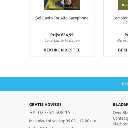
Bel Canto For Alto Saxophone
Complete
Fe
Prijs: €24,99
P
Levertijd: 5-10 dagen
Op voo
BEKIJK EN BESTEL
BEKI
Be
GRATIS ADVIES?
BLADM
Bel 023-54 508 15
Over Bl
Contact
Maandag tot vrijdag: 09.00 – 12.00 uur
Klachte