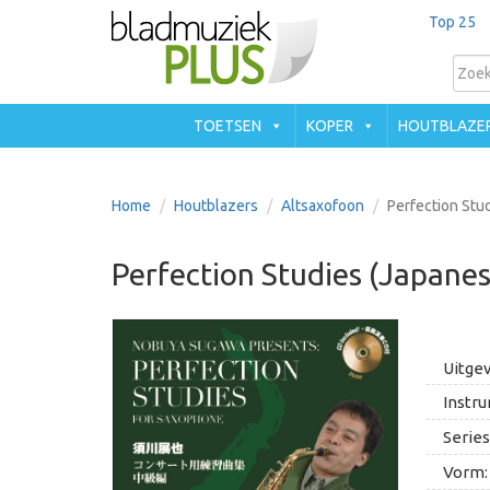
Top 25
TOETSEN
KOPER
HOUTBLAZE
Home
Houtblazers
Altsaxofoon
Perfection Stu
Perfection Studies (Japanes
Uitgev
Instru
Series
Vorm: