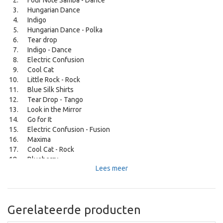
Four Note Samba - Dance
Hungarian Dance
Indigo
Hungarian Dance - Polka
Tear drop
Indigo - Dance
Electric Confusion
Cool Cat
Little Rock - Rock
Blue Silk Shirts
Tear Drop - Tango
Look in the Mirror
Go for It
Electric Confusion - Fusion
Maxima
Cool Cat - Rock
Blueberry
Lees meer
Just Like That
Bloozy
Step on It
Blue Silk Shirts - Shuffle Blues
Gerelateerde producten
Techno Trill - Techno
Look in the Mirror - Pop