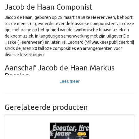
Jacob de Haan Componist
Jacob de Haan, geboren op 28 maart 1959 te Heerenveen, behoort
tot de meest uitgevoerde levende klassieke componisten van deze
tijd, met name op het gebied van de symfonische blaasmuziek en
de koormuziek. In langdurige samenwerking met zijn uitgever De
Haske (Heerenveen) en later Hal Leonard (Milwaukee) publiceert hij
sinds de jaren 80 talloze composities en arrangementen voor
diverse bezettingen.
Aanschaf Jacob de Haan Markus
Passion
Lees meer
Als muziekvereniging kunt u het werk bij ons aanschaffen. We
sturen het u direct toe. U ontvangt 10% korting en de
verzendkosten zijn voor onze rekening.
Gerelateerde producten