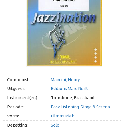
Componist:
Mancini, Henry
Uitgever:
Editions Marc Reift
Instrument(en):
Trombone, Brassband
Periode:
Easy Listening, Stage & Screen
Vorm:
Filmmuziek
Bezetting:
Solo