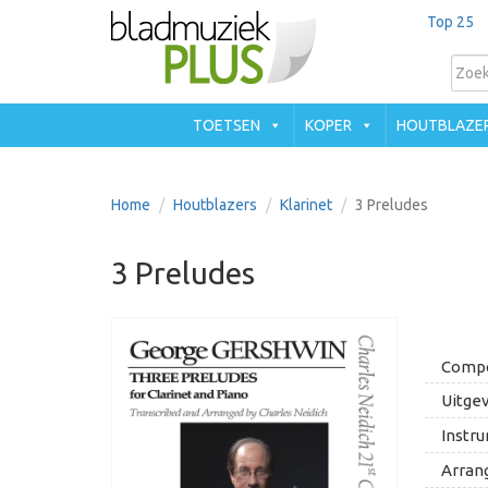
Top 25
TOETSEN
KOPER
HOUTBLAZE
Home
Houtblazers
Klarinet
3 Preludes
3 Preludes
Compo
Uitgev
Instru
Arran