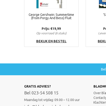
George Gershwin: Summertime
'
(From Porgy And Bess) Fluit
Prijs: €19,99
P
Op voorraad (6 stuks)
Lever
BEKIJK EN BESTEL
BEKI
Be
GRATIS ADVIES?
BLADM
Bel 023-54 508 15
Over Bl
Contact
Maandag tot vrijdag: 09.00 – 12.00 uur
Klachte