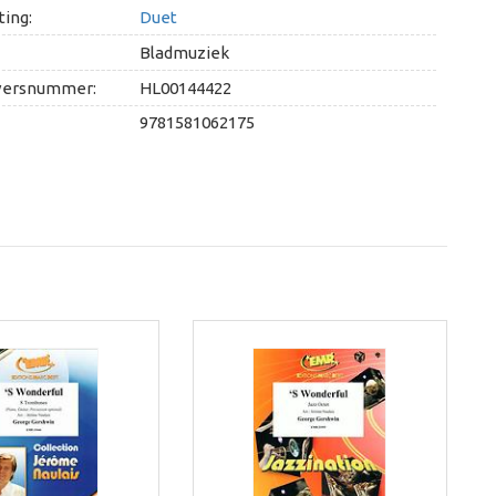
ing:
Duet
Bladmuziek
versnummer:
HL00144422
9781581062175