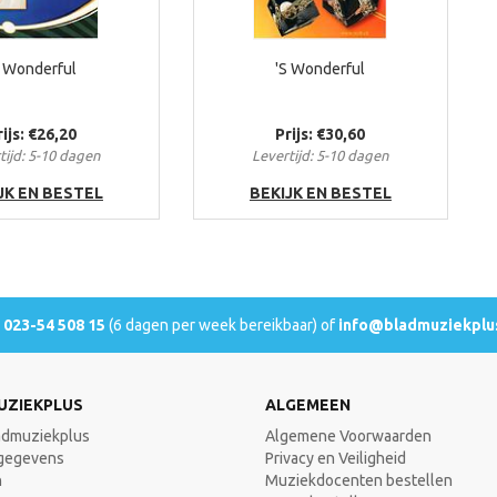
S Wonderful
'S Wonderful
rijs: €26,20
Prijs: €30,60
tijd: 5-10 dagen
Levertijd: 5-10 dagen
JK EN BESTEL
BEKIJK EN BESTEL
l
023-54 508 15
(6 dagen per week bereikbaar) of
info@bladmuziekplus
UZIEKPLUS
ALGEMEEN
admuziekplus
Algemene Voorwaarden
gegevens
Privacy en Veiligheid
n
Muziekdocenten bestellen