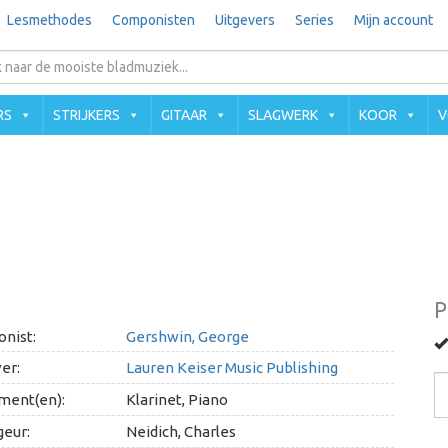
Lesmethodes
Componisten
Uitgevers
Series
Mijn account
RS
STRIJKERS
GITAAR
SLAGWERK
KOOR
V
P
nist:
Gershwin, George
er:
Lauren Keiser Music Publishing
ment(en):
Klarinet, Piano
geur:
Neidich, Charles