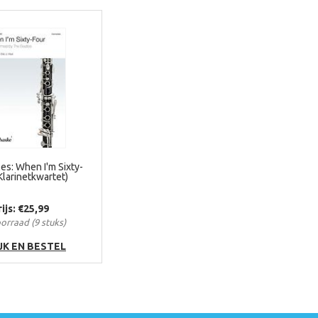
es: When I'm Sixty-
Klarinetkwartet)
rijs: €25,99
orraad (9 stuks)
JK EN BESTEL