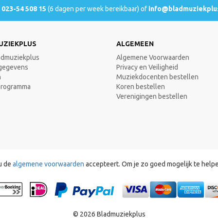
l
023-54 508 15
(6 dagen per week bereikbaar) of
info@bladmuziekplus
UZIEKPLUS
ALGEMEEN
admuziekplus
Algemene Voorwaarden
gegevens
Privacy en Veiligheid
n
Muziekdocenten bestellen
programma
Koren bestellen
Verenigingen bestellen
u de
algemene voorwaarden
accepteert. Om je zo goed mogelijk te help
© 2026 Bladmuziekplus