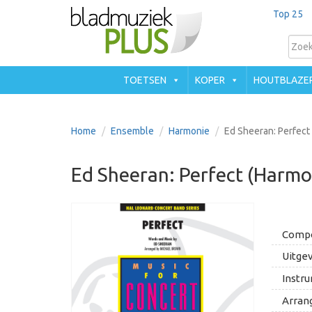
Top 25
TOETSEN
KOPER
HOUTBLAZE
Home
Ensemble
Harmonie
Ed Sheeran: Perfect
Ed Sheeran: Perfect (Harmo
Compo
Uitgev
Instru
Arran