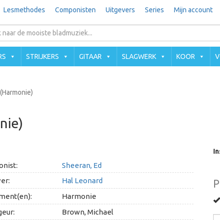
Lesmethodes
Componisten
Uitgevers
Series
Mijn account
RS
STRIJKERS
GITAAR
SLAGWERK
KOOR
V
 (Harmonie)
nie)
In
nist:
Sheeran, Ed
er:
Hal Leonard
P
ment(en):
Harmonie
geur:
Brown, Michael