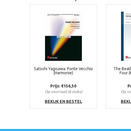
Satoshi Yagisawa: Ponte Vecchio
The Beatl
(Harmonie)
Four (
Prijs: €156,50
P
Op voorraad (6 stuks)
Op vo
BEKIJK EN BESTEL
BEKI