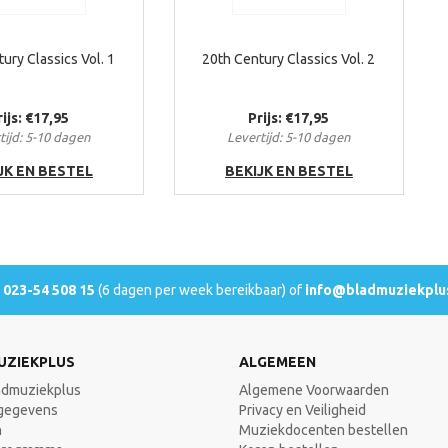
ury Classics Vol. 1
20th Century Classics Vol. 2
rijs: €17,95
Prijs: €17,95
tijd: 5-10 dagen
Levertijd: 5-10 dagen
JK EN BESTEL
BEKIJK EN BESTEL
l
023-54 508 15
(6 dagen per week bereikbaar) of
info@bladmuziekplus
UZIEKPLUS
ALGEMEEN
admuziekplus
Algemene Voorwaarden
gegevens
Privacy en Veiligheid
n
Muziekdocenten bestellen