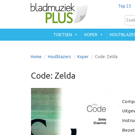
Top 25
TOETSEN
KOPER
HOUTBLAZE
Home
Houtblazers
Koper
Code: Zelda
Code: Zelda
Compo
Uitgev
Instru
Bezett