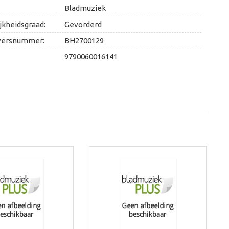
Bladmuziek
jkheidsgraad:
Gevorderd
versnummer:
BH2700129
9790060016141