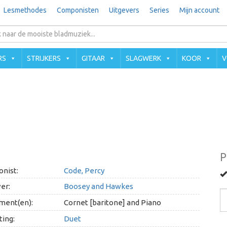
Lesmethodes
Componisten
Uitgevers
Series
Mijn account
RS
STRIJKERS
GITAAR
SLAGWERK
KOOR
V
P
nist:
Code, Percy
er:
Boosey and Hawkes
ment(en):
Cornet [baritone] and Piano
ing:
Duet