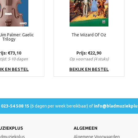
)Jim Palmer: Gaelic
The Wizard Of Oz
Trilogy
rijs: €73,10
Prijs: €22,90
tijd: 5-10 dagen
Op voorraad (4 stuks)
JK EN BESTEL
BEKIJK EN BESTEL
l
023-54 508 15
(6 dagen per week bereikbaar) of
info@bladmuziekplus
UZIEKPLUS
ALGEMEEN
admuziekplus
Algemene Voorwaarden