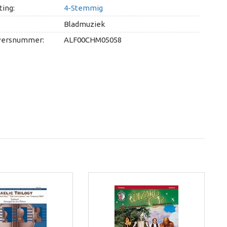
ing:
4-Stemmig
Bladmuziek
versnummer:
ALF00CHM05058