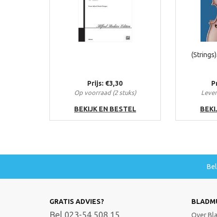
(Strings
Prijs: €3,30
P
Op voorraad (2 stuks)
Lever
BEKIJK EN BESTEL
BEKI
Be
GRATIS ADVIES?
BLADM
Bel 023-54 508 15
Over Bl