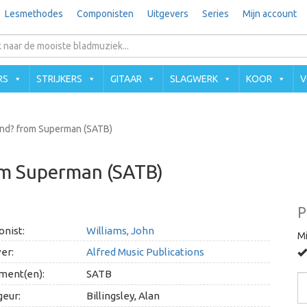
Lesmethodes
Componisten
Uitgevers
Series
Mijn account
RS
STRIJKERS
GITAAR
SLAGWERK
KOOR
V
nd? from Superman (SATB)
om Superman (SATB)
P
nist:
Williams, John
Mi
er:
Alfred Music Publications
ment(en):
SATB
geur:
Billingsley, Alan