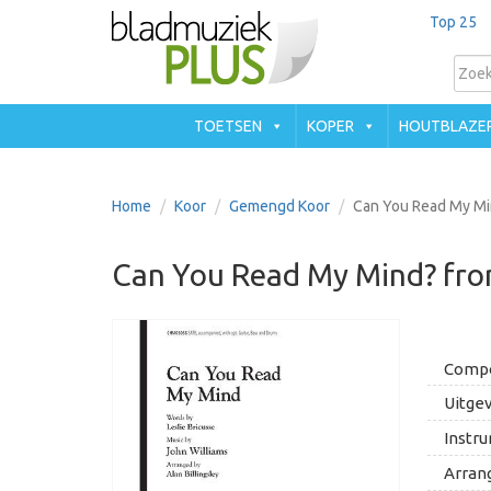
Top 25
TOETSEN
KOPER
HOUTBLAZE
Home
Koor
Gemengd Koor
Can You Read My Mi
Can You Read My Mind? fr
Compo
Uitgev
Instru
Arran