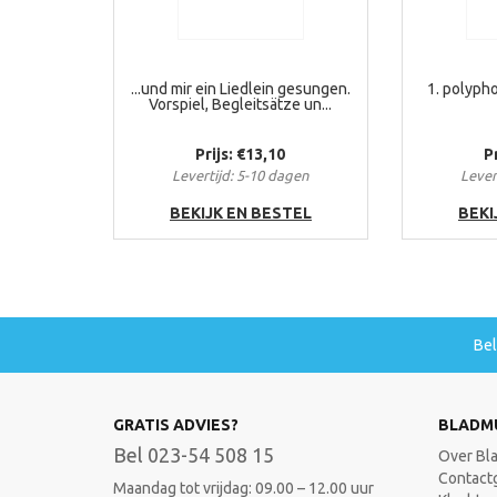
...und mir ein Liedlein gesungen.
1. polyph
Vorspiel, Begleitsätze un...
Prijs: €13,10
P
Levertijd: 5-10 dagen
Lever
BEKIJK EN BESTEL
BEKI
Be
GRATIS ADVIES?
BLADM
Bel 023-54 508 15
Over Bl
Contact
Maandag tot vrijdag: 09.00 – 12.00 uur