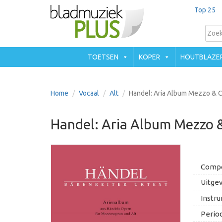
Top 25
TOETSEN
KOPER
HOUTBLAZE
Home
Vocaal
Alt
Handel: Aria Album Mezzo & C
Handel: Aria Album Mezzo &
Compo
Uitgev
Instru
Period