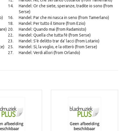
Handel: No, che sei tanto costante (from Tamerlano)
Handel: Or che siete, speranze, tradite io sono (from
Serse)
o)
Handel: Par che mi nasca in seno (from Tamerlano)
Handel: Per tutto il timore (from Ezio)
are)
Handel: Quando mai (from Radamisto)
Handel: Quella che tutta fé (from Serse)
Handel: S'è delitto trar da' lacci (from Lotario)
te)
Handel: Sì, la voglio, e la otterò (from Serse)
Handel: Verdi allori (from Orlando)