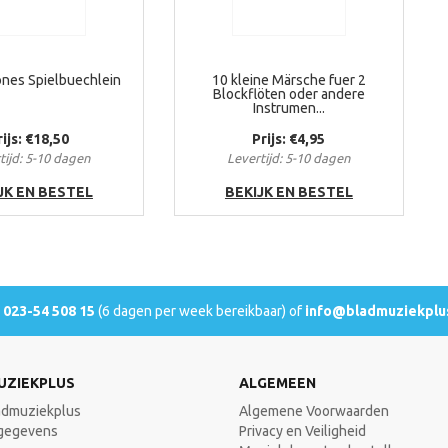
ones Spielbuechlein
10 kleine Märsche fuer 2
Blockflöten oder andere
Instrumen...
rijs: €18,50
Prijs: €4,95
tijd: 5-10 dagen
Levertijd: 5-10 dagen
JK EN BESTEL
BEKIJK EN BESTEL
l
023-54 508 15
(6 dagen per week bereikbaar) of
info@bladmuziekplus
UZIEKPLUS
ALGEMEEN
admuziekplus
Algemene Voorwaarden
gegevens
Privacy en Veiligheid