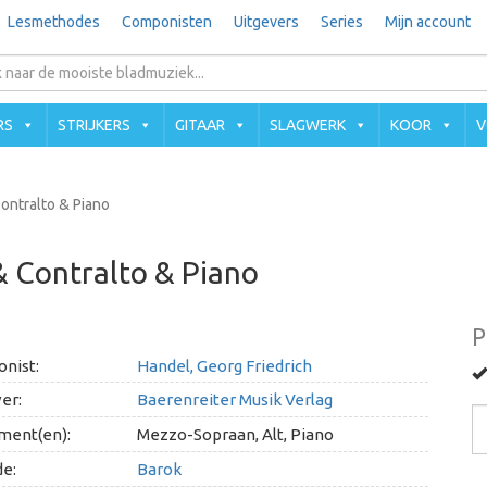
Lesmethodes
Componisten
Uitgevers
Series
Mijn account
RS
STRIJKERS
GITAAR
SLAGWERK
KOOR
V
ontralto & Piano
 Contralto & Piano
P
nist:
Handel, Georg Friedrich
er:
Baerenreiter Musik Verlag
ment(en):
Mezzo-Sopraan, Alt, Piano
e:
Barok