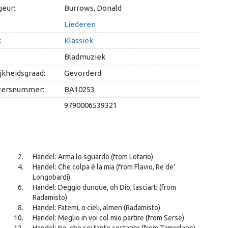
geur:
Burrows, Donald
Liederen
:
Klassiek
Bladmuziek
jkheidsgraad:
Gevorderd
versnummer:
BA10253
9790006539321
Handel: Arma lo sguardo (from Lotario)
Handel: Che colpa è la mia (from Flavio, Re de'
Longobardi)
Handel: Deggio dunque, oh Dio, lasciarti (from
Radamisto)
Handel: Fatemi, o cieli, almen (Radamisto)
Handel: Meglio in voi col mio partire (from Serse)