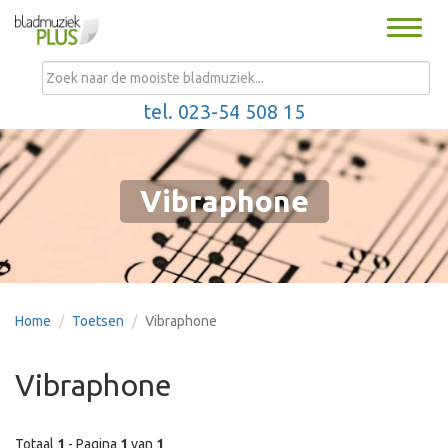
Toggle
naviga
MENU
tel. 023-54 508 15
Vibraphone
Home
Toetsen
Vibraphone
Vibraphone
Totaal
1
- Pagina
1
van
1