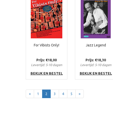
For Vibists Only!
Jazz Legend
Prijs: €18,00
Prijs: €18,30
Levertijd: 5-10 dagen
Levertijd: 5-10 dagen
BEKIJK EN BESTEL
BEKIJK EN BESTEL
Terug
Voor
«
1
2
3
4
5
»