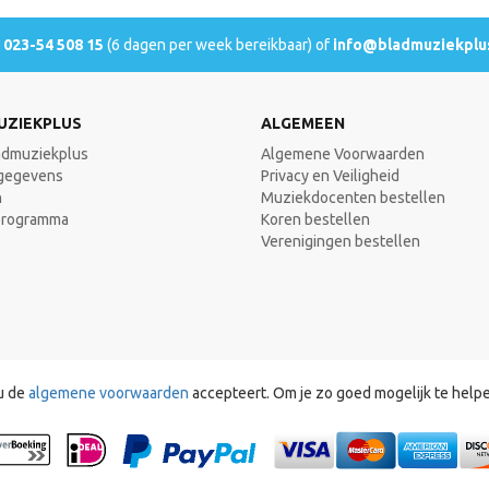
l
023-54 508 15
(6 dagen per week bereikbaar) of
info@bladmuziekplus
UZIEKPLUS
ALGEMEEN
admuziekplus
Algemene Voorwaarden
gegevens
Privacy en Veiligheid
n
Muziekdocenten bestellen
programma
Koren bestellen
Verenigingen bestellen
u de
algemene voorwaarden
accepteert. Om je zo goed mogelijk te help