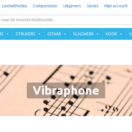
Lesmethodes
Componisten
Uitgevers
Series
Mijn account
RS
STRIJKERS
GITAAR
SLAGWERK
KOOR
V
Vibraphone