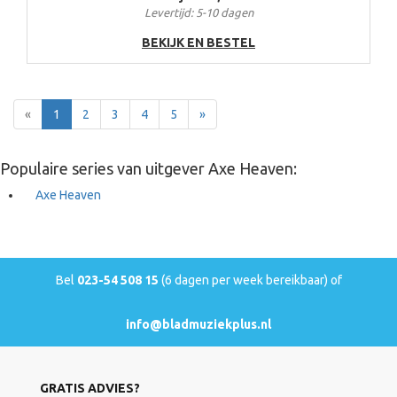
Levertijd: 5-10 dagen
BEKIJK EN BESTEL
Terug
Voor
«
1
2
3
4
5
»
Populaire series van uitgever Axe Heaven:
Axe Heaven
Bel
023-54 508 15
(6 dagen per week bereikbaar) of
info@bladmuziekplus.nl
GRATIS ADVIES?