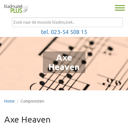
Togg
navi
MENU
tel. 023-54 508 15
Axe
Heaven
Home
Componisten
Axe Heaven