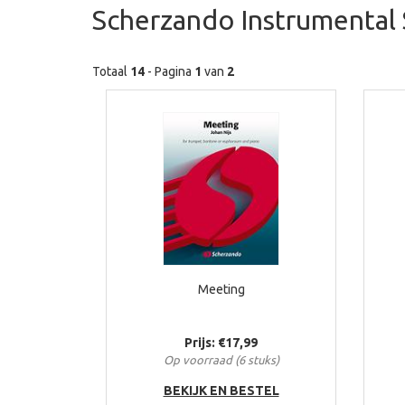
Scherzando Instrumental 
Totaal
14
- Pagina
1
van
2
Meeting
Prijs: €17,99
Op voorraad (6 stuks)
BEKIJK EN BESTEL