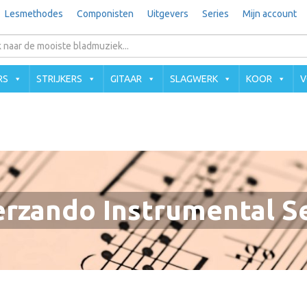
Lesmethodes
Componisten
Uitgevers
Series
Mijn account
RS
STRIJKERS
GITAAR
SLAGWERK
KOOR
V
rzando Instrumental S