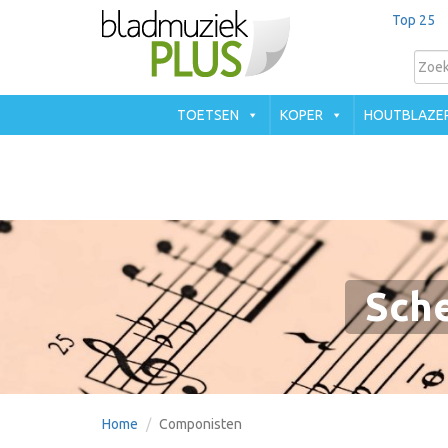
Top 25
TOETSEN
KOPER
HOUTBLAZE
Sche
Home
Componisten