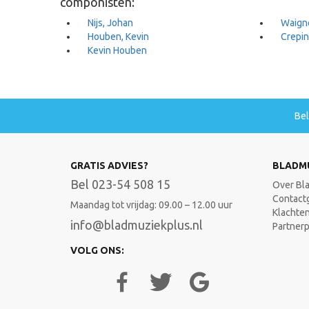
componisten:
Nijs, Johan
Waigne
Houben, Kevin
Crepin
Kevin Houben
Be
GRATIS ADVIES?
BLADM
Bel 023-54 508 15
Over Bl
Contact
Maandag tot vrijdag: 09.00 – 12.00 uur
Klachte
info@bladmuziekplus.nl
Partner
VOLG ONS: