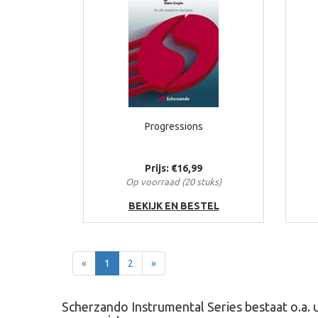
Progressions
Prijs: €16,99
Op voorraad (20 stuks)
BEKIJK EN BESTEL
Terug
Voor
«
1
2
»
Scherzando Instrumental Series bestaat o.a. 