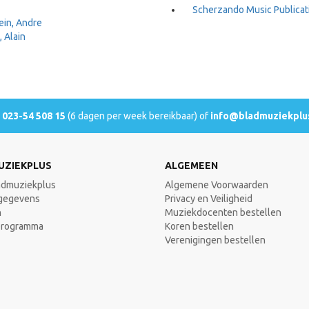
Scherzando Music Publicat
in, Andre
, Alain
l
023-54 508 15
(6 dagen per week bereikbaar) of
info@bladmuziekplus
UZIEKPLUS
ALGEMEEN
admuziekplus
Algemene Voorwaarden
gegevens
Privacy en Veiligheid
n
Muziekdocenten bestellen
programma
Koren bestellen
Verenigingen bestellen