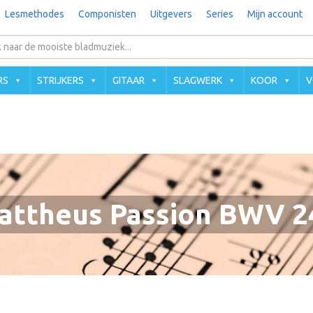
Lesmethodes
Componisten
Uitgevers
Series
Mijn account
RS
STRIJKERS
GITAAR
SLAGWERK
KOOR
V
attheus Passion BWV 2