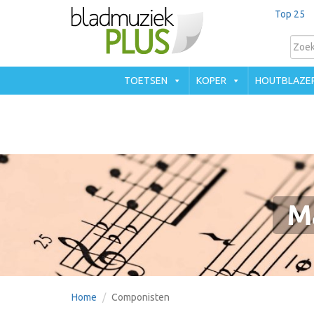
Top 25
TOETSEN
KOPER
HOUTBLAZE
M
Home
Componisten