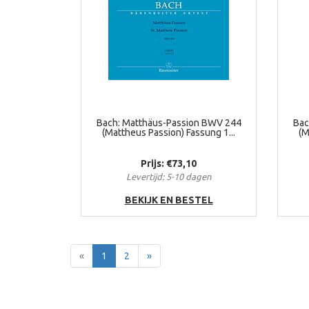
Bach: Matthäus-Passion BWV 244
Bac
(Mattheus Passion) Fassung 1...
(M
Prijs: €73,10
Levertijd: 5-10 dagen
BEKIJK EN BESTEL
Terug
Voor
«
1
2
»