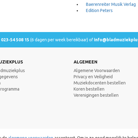
Baerenreiter Musik Verlag
Edition Peters
l
023-54 508 15
(6 dagen per week bereikbaar) of
info@bladmuziekplus
UZIEKPLUS
ALGEMEEN
admuziekplus
Algemene Voorwaarden
gegevens
Privacy en Veiligheid
n
Muziekdocenten bestellen
programma
Koren bestellen
Verenigingen bestellen