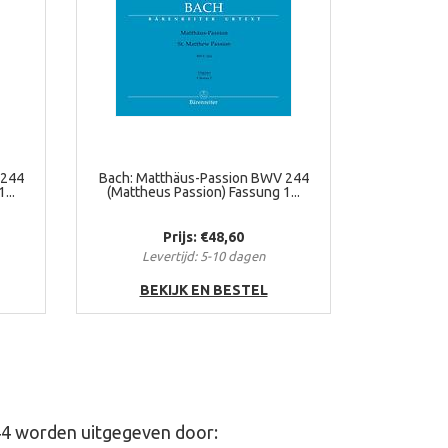
 244
Bach: Matthäus-Passion BWV 244
...
(Mattheus Passion) Fassung 1...
Prijs: €48,60
Levertijd: 5-10 dagen
BEKIJK EN BESTEL
4 worden uitgegeven door: