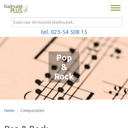
Toggle
naviga
MENU
tel. 023-54 508 15
Pop
&
Rock
Home
Componisten