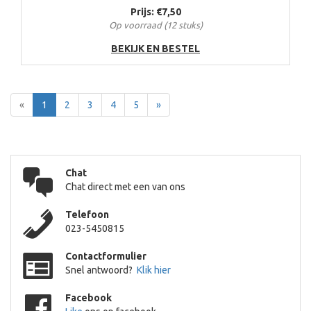
Prijs: €7,50
Op voorraad (12 stuks)
BEKIJK EN BESTEL
Terug
Voor
«
1
2
3
4
5
»
Chat
Chat direct met een van ons
Telefoon
023-5450815
Contactformulier
Snel antwoord?
Klik hier
Facebook