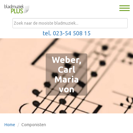
Togg
navi
MENU
tel. 023-54 508 15
Weber,
Carl
Maria
von
Home
Componisten