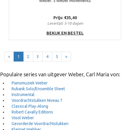
Weber: 5 Weber Movements
Prijs: €35,40
Levertijd: 5-10 dagen
BEKIJK EN BESTEL
Terug
Voor
«
1
2
3
4
5
»
Populaire series van uitgever Weber, Carl Maria von:
Pianomuziek Weber
Rubank Solo/Ensemble Sheet
Instrumental
Voordrachtstukken Niveau 7
Classical Play-Along
Robert Cavally Editions
Viool Weber
Gevorderde Voordrachtstukken
Klarinet Webber