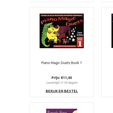
Piano Magic Duets Book 1
Prijs: €11,40
Levertijd: 5-10 dagen
BEKIJK EN BESTEL