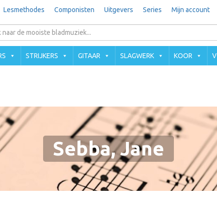
Lesmethodes
Componisten
Uitgevers
Series
Mijn account
RS
STRIJKERS
GITAAR
SLAGWERK
KOOR
V
Sebba, Jane