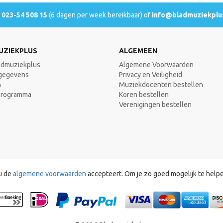
l
023-54 508 15
(6 dagen per week bereikbaar) of
info@bladmuziekplus
UZIEKPLUS
ALGEMEEN
admuziekplus
Algemene Voorwaarden
gegevens
Privacy en Veiligheid
n
Muziekdocenten bestellen
programma
Koren bestellen
Verenigingen bestellen
u de
algemene voorwaarden
accepteert. Om je zo goed mogelijk te help