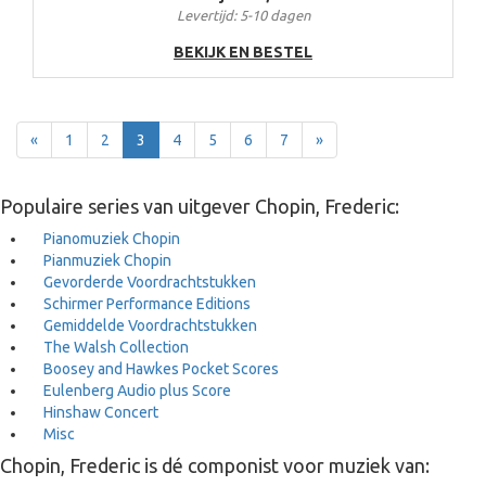
Levertijd: 5-10 dagen
BEKIJK EN BESTEL
Terug
Voor
«
1
2
3
4
5
6
7
»
Populaire series van uitgever Chopin, Frederic:
Pianomuziek Chopin
Pianmuziek Chopin
Gevorderde Voordrachtstukken
Schirmer Performance Editions
Gemiddelde Voordrachtstukken
The Walsh Collection
Boosey and Hawkes Pocket Scores
Eulenberg Audio plus Score
Hinshaw Concert
Misc
Chopin, Frederic is dé componist voor muziek van: