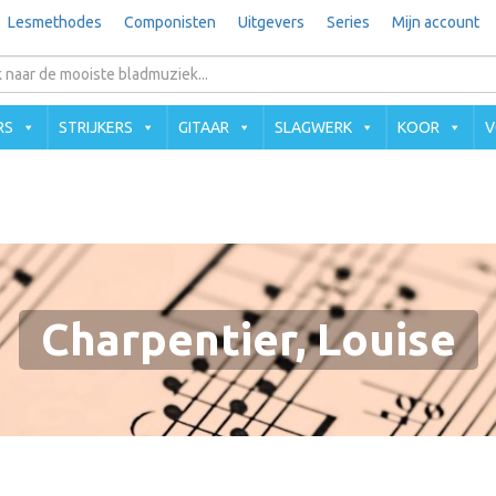
Lesmethodes
Componisten
Uitgevers
Series
Mijn account
RS
STRIJKERS
GITAAR
SLAGWERK
KOOR
V
Charpentier, Louise