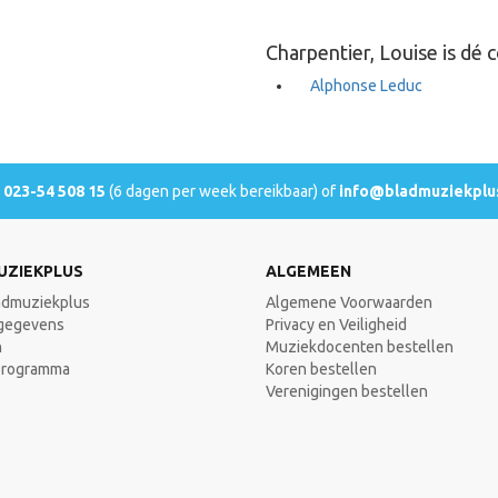
Charpentier, Louise is dé
Alphonse Leduc
l
023-54 508 15
(6 dagen per week bereikbaar) of
info@bladmuziekplus
UZIEKPLUS
ALGEMEEN
admuziekplus
Algemene Voorwaarden
gegevens
Privacy en Veiligheid
n
Muziekdocenten bestellen
programma
Koren bestellen
Verenigingen bestellen