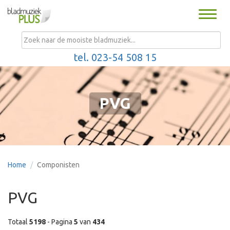
Toggle
naviga
MENU
tel. 023-54 508 15
PVG
Home
Componisten
PVG
Totaal
5198
- Pagina
5
van
434