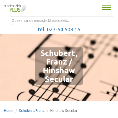
Toggle
naviga
MENU
tel. 023-54 508 15
Schubert,
Franz /
Hinshaw
Secular
Home
Schubert, Franz
Hinshaw Secular