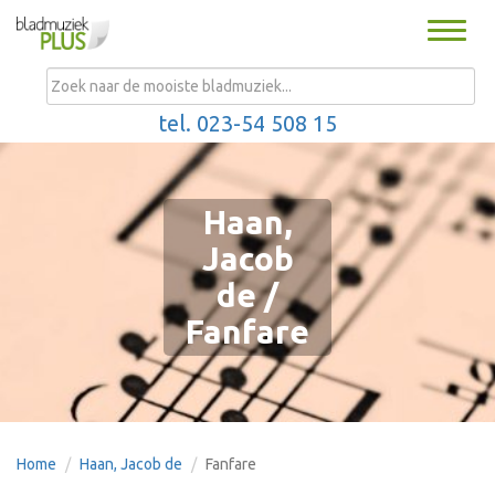
Toggle
naviga
MENU
tel. 023-54 508 15
Haan,
Jacob
de /
Fanfare
Home
Haan, Jacob de
Fanfare