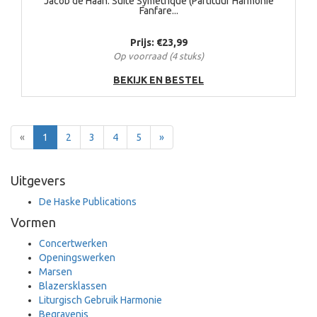
Jacob de Haan: Suite Symétrique (Partituur Harmonie
Fanfare...
Prijs: €23,99
Op voorraad (4 stuks)
BEKIJK EN BESTEL
Terug
Voor
«
1
2
3
4
5
»
Uitgevers
De Haske Publications
Vormen
Concertwerken
Openingswerken
Marsen
Blazersklassen
Liturgisch Gebruik Harmonie
Begravenis