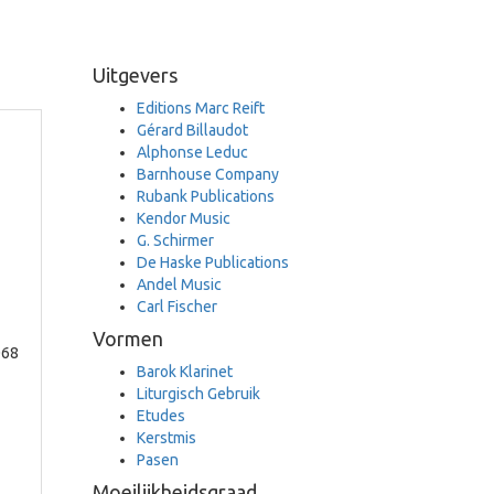
Uitgevers
Editions Marc Reift
Gérard Billaudot
Alphonse Leduc
Barnhouse Company
Rubank Publications
Kendor Music
G. Schirmer
De Haske Publications
Andel Music
Carl Fischer
Vormen
068
Barok Klarinet
Liturgisch Gebruik
Etudes
Kerstmis
Pasen
Moeilijkheidsgraad