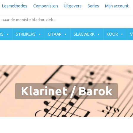
Lesmethodes
Componisten
Uitgevers
Series
Mijn account
RS
STRIJKERS
GITAAR
SLAGWERK
KOOR
V
Klarinet / Barok