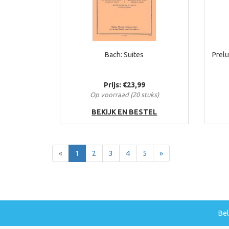
Bach: Suites
Prel
Prijs: €23,99
Op voorraad (20 stuks)
BEKIJK EN BESTEL
Terug
Voor
«
1
2
3
4
5
»
Be