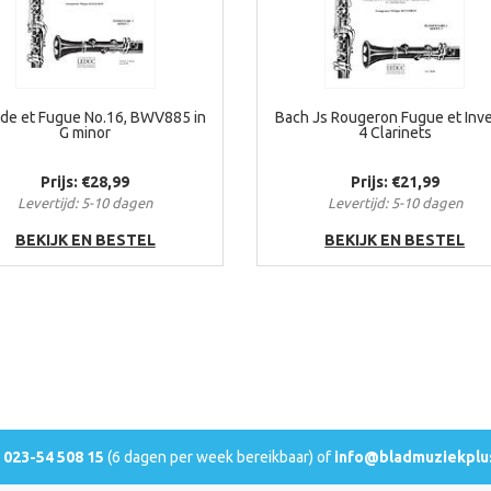
ude et Fugue No.16, BWV885 in
Bach Js Rougeron Fugue et Inv
G minor
4 Clarinets
Prijs: €28,99
Prijs: €21,99
Levertijd: 5-10 dagen
Levertijd: 5-10 dagen
BEKIJK EN BESTEL
BEKIJK EN BESTEL
l
023-54 508 15
(6 dagen per week bereikbaar) of
info@bladmuziekplus